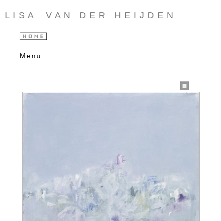
L I S A V A N D E R H E I J D E N
Menu