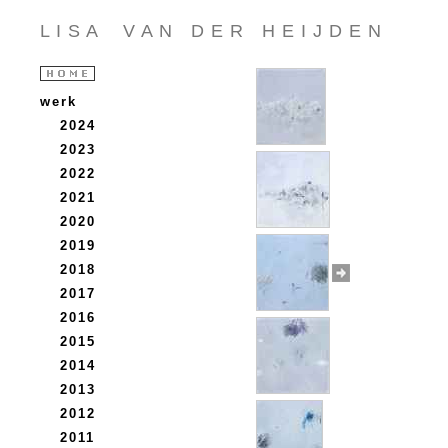
L I S A V A N D E R H E I J D E N
werk
2024
2023
2022
2021
2020
2019
2018
2017
2016
2015
2014
2013
2012
2011