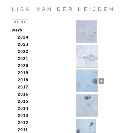
L I S A V A N D E R H E I J D E N
werk
2024
2023
2022
2021
2020
2019
2018
2017
2016
2015
2014
2013
2012
2011