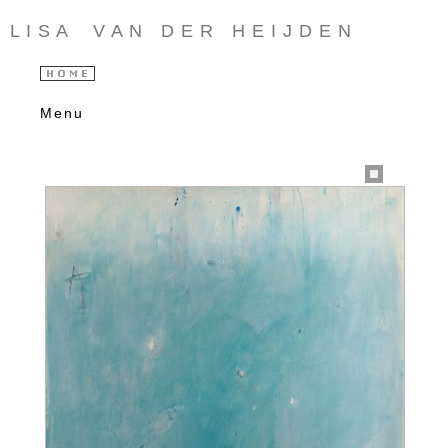
L I S A V A N D E R H E I J D E N
Menu