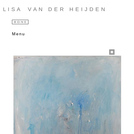
L I S A V A N D E R H E I J D E N
Menu