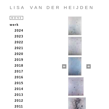
L I S A V A N D E R H E I J D E N
werk
2024
2023
2022
2021
2020
2019
2018
2017
2016
2015
2014
2013
2012
2011