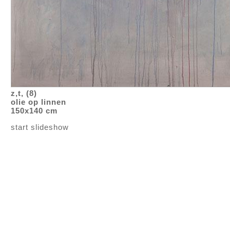
z,t, (8)
olie op linnen
150x140 cm
start slideshow