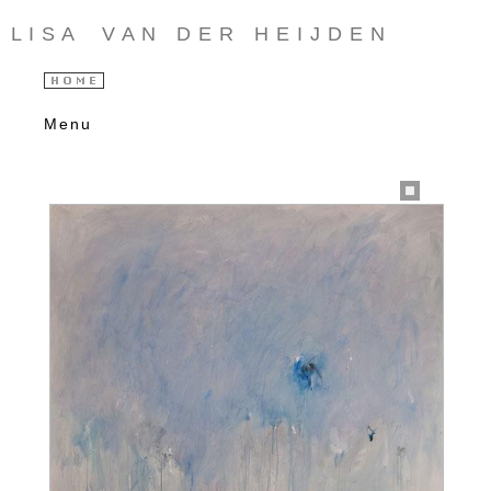
L I S A V A N D E R H E I J D E N
Menu