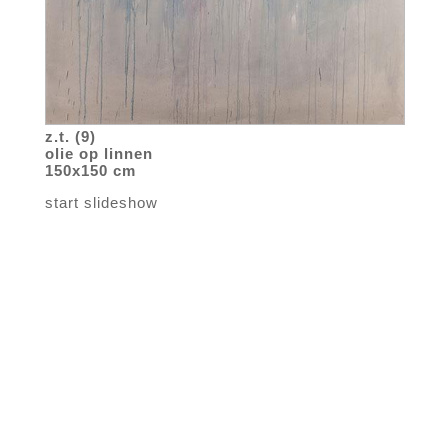
z.t. (9)
olie op linnen
150x150 cm
start slideshow