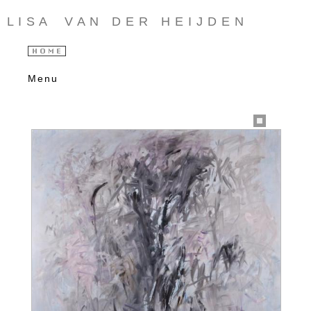
L I S A V A N D E R H E I J D E N
Menu