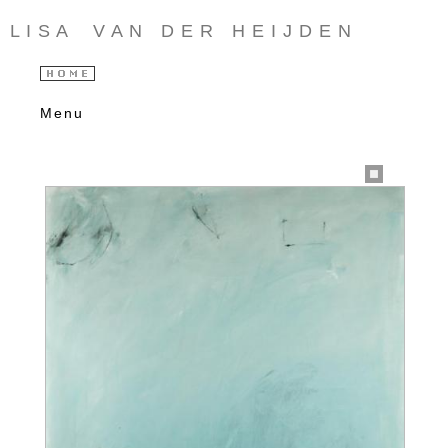
L I S A V A N D E R H E I J D E N
Menu