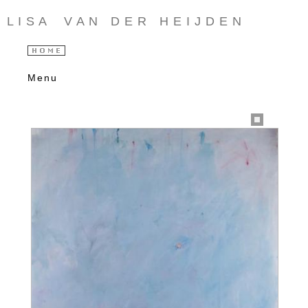
L I S A V A N D E R H E I J D E N
Menu