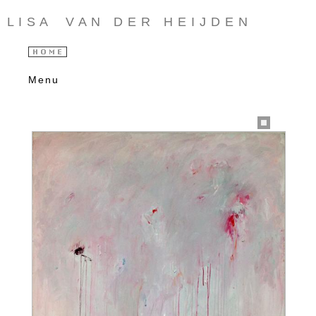
L I S A V A N D E R H E I J D E N
Menu