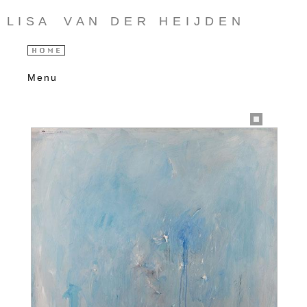
L I S A V A N D E R H E I J D E N
Menu