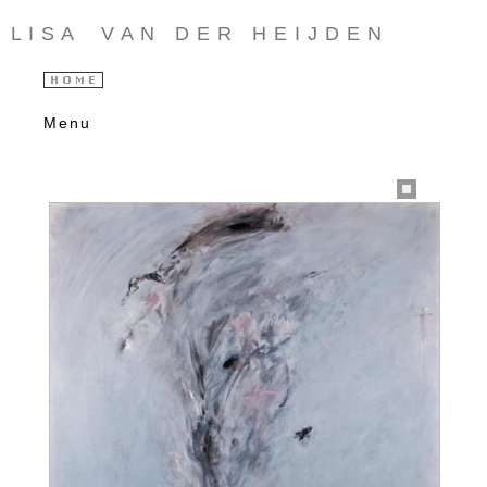
L I S A V A N D E R H E I J D E N
Menu